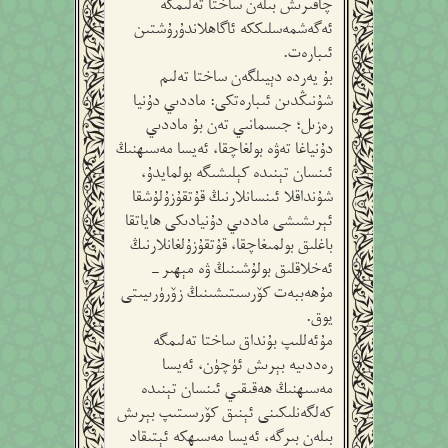
چاقىرىش بىلەن ساختا تەلىمگە
ئەگەشمەسلىككە ئاگاھلاندۇرۇشتىن
ئىبارەت.
بۇ يەردە دېيىلگەن ساختا تەلىم
شۇنىڭدىن ئىبارەتكى: ماددىي دۇنيا
رەزىل؛ جىسمانىي تەن بۇ ماددىي
دۇنياغا تەۋە بولغاچقا، ئەيسا مەسىھنىڭ
ئىنسان تېنىدە كېلىشىگە بولمايدۇ،
شۇنداقلا ئىنسانلارنىڭ قۇتقۇزۇلۇشقا
ئېرىشىشى ماددىي دۇنيادىكى ھاياتقا
باغلىق بولمىغاچقا، قۇتقۇزۇلغانلارنىڭ
ئەخلاقلىق بولۇشىنىڭ ۋە مېھىر-
مۇھەببەت كۆرسىتىشىنىڭ زۆرۈرىيىتى
يوق.
مۇئەللىپ بۇنداق ساختا تەلىمگە
رەددىيە بېرىش ئۈچۈن، ئەيسا
مەسىھنىڭ ھەقىقىي ئىنسان تېنىدە
كەلگەنلىكىنى ئېنىق كۆرسىتىپ بېرىش
بىلەن بىرگە، ئەيسا مەسىھكە ئېتىقاد