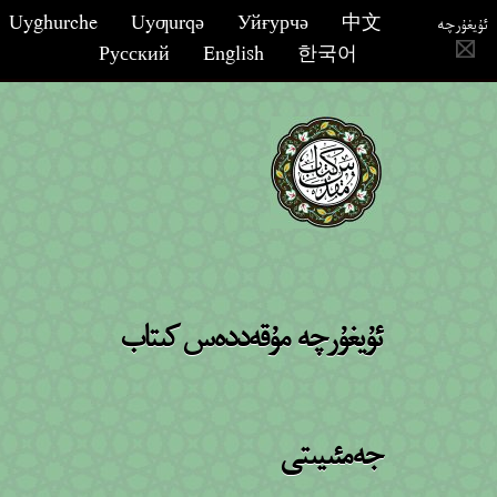
Uyghurche
Uyƣurqә
Уйғурчә
中文
ئۇيغۇرچە
Русский
English
한국어
ئۇيغۇرچە مۇقەددەس كىتاب
جەمئىيىتى