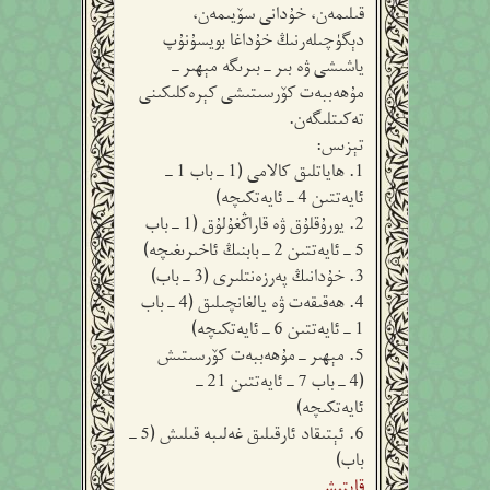
قىلىمەن، خۇدانى سۆيىمەن،
دېگۈچىلەرنىڭ خۇداغا بويسۇنۇپ
ياشىشى ۋە بىر-بىرىگە مېھىر-
مۇھەببەت كۆرسىتىشى كېرەكلىكىنى
تەكىتلىگەن.
تېزىس:
1. ھاياتلىق كالامى (1-باب 1-
ئايەتتىن 4-ئايەتكىچە)
2. يورۇقلۇق ۋە قاراڭغۇلۇق (1-باب
5-ئايەتتىن 2-بابنىڭ ئاخىرىغىچە)
3. خۇدانىڭ پەرزەنتلىرى (3-باب)
4. ھەقىقەت ۋە يالغانچىلىق (4-باب
1-ئايەتتىن 6-ئايەتكىچە)
5. مېھىر-مۇھەببەت كۆرسىتىش
(4-باب 7-ئايەتتىن 21-
ئايەتكىچە)
6. ئېتىقاد ئارقىلىق غەلىبە قىلىش (5-
باب)
قايتىش