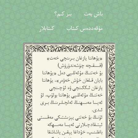
باش بەت
بىز كىم؟
مۇقەددەس كىتاب
كىتابلار
«يۇھاننا يازغان بىرىنچى خەت»
(قىسقىچە چۈشەندۈرۈش)
بۇ خەتنىڭ مۇئەللىپى دەل «يۇھاننا
بايان قىلغان خۇش خەۋەر»، يۇھاننا
يازغان ئىككىنچى ۋە ئۈچىنچى
خەتنىڭ مۇئەللىپى يۇھاننا بولۇپ، ئۇ
ئەيسا مەسىھنىڭ ئەلچىلىرىنىڭ بىرى
ئىدى.
ئۇنىڭ بۇ خەتنى يېزىشتىكى مەقسىتى
ئېتىقادچىلارنى ئەيسا مەسىھكە
باغلىنىپ، خۇداغا يېقىن ياشاشقا