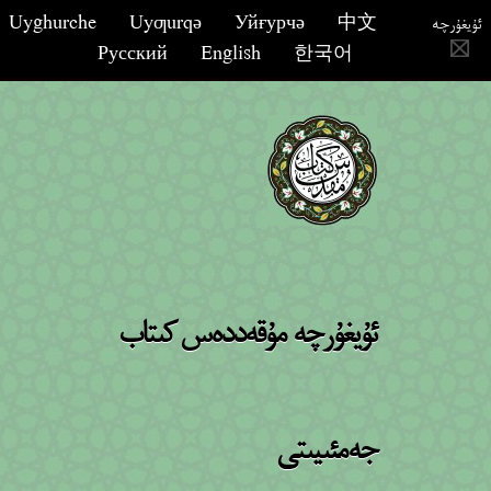
Uyghurche
Uyƣurqә
Уйғурчә
中文
ئۇيغۇرچە
Русский
English
한국어
ئۇيغۇرچە مۇقەددەس كىتاب
جەمئىيىتى