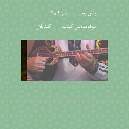
باش بەت
بىز كىم؟
مۇقەددەس كىتاب
كىتابلار
Simple Themes
WordPress Theme by