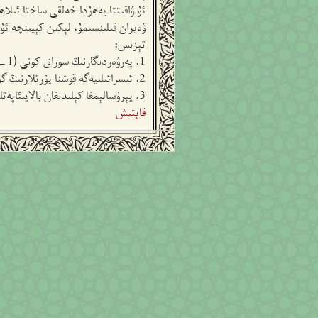
ئۇ ۋاقىتتا يەھۇدا خەلقى ساختا ئىلاھ
ۋەيران قىلىنسىمۇ، لېكىن كېيىنچە ئۇ
تېزىس:
1. پەرۋەردىگارنىڭ سوراق كۈنى (1‏-باب 1-ئايەتتىن 2-باب 3-ئايەتكىچە)
2. ئىسرائىلىيەگە قوشنا يۇرتلارنىڭ گۇمران بولۇشى (2‏‏-باب 4-ئايەتتىن 15-ئايەتكىچە)
3. يېرۇسالېمغا كېلىدىغان بالايىئاپەتلەر ۋە نىجاتلىق (3‏-باب 1-ئايەتتىن 20-ئايەتكىچە)
قايتىش