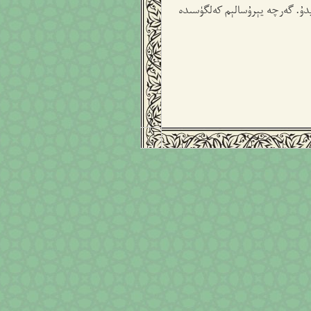
ايدۇ. گەرچە يېرۇسالېم كەلگۈسىدە