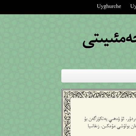
Uyghurche
Uy
مئىيىتى
ەيغەمبەردۇر. ئۇ ۋەھىي يەتكۈزگەن بۇ
ل بۇرۇن بولغان بولۇشى مۇمكىن. زىفانىيا