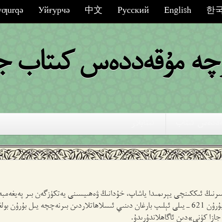
ƣurqә
Уйғурчә
中文
Русский
English
한
رچە مۇقەددەس كىتاب جە
ەددەس كىتاب
كىتابلار
ا مىلادىيەدىن بۇرۇنقى 7-ئەسىرنىڭ ئىككىنچى يېرىمىدا ياشاپ، خۇدانىڭ ۋەھىيسىنى يەتكۈزگەن بىر پ
ئىشلار پادىشاھ يوشىيا مىلادىيەدىن بۇرۇن 621-يىلى ئېلىپ بارغان دىنىي ئىسلاھاتلاردىن بىرنەچچە يى
جازا كۈنى»دىن ئاگاھلاندۇرىدۇ.