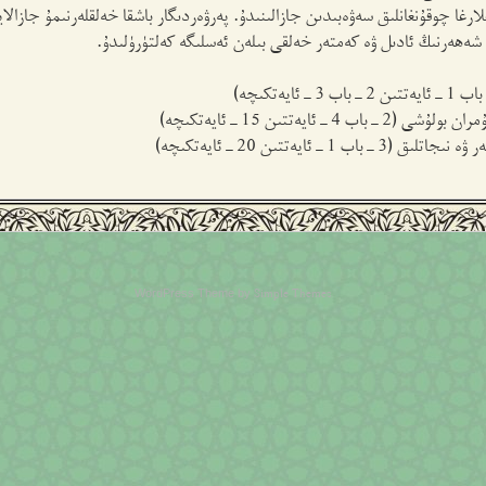
لارغا چوقۇنغانلىق سەۋەبىدىن جازالىنىدۇ. پەرۋەردىگار باشقا خەلقلەرنىمۇ جازال
 شەھەرنىڭ ئادىل ۋە كەمتەر خەلقى بىلەن ئەسلىگە كەلتۈرۈلىدۇ.
Simple Themes
WordPress Theme by