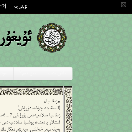
국어
ئۇيغۇرچە
ئۇيغۇ
باش بەت
بىز كىم؟
مۇق
«زىفانىيا»
(قىسقىچە چۈشەندۈرۈش)
زىفانىي
پەيغەمبەر خەلقنى «پەرۋەردىگارنىڭ 